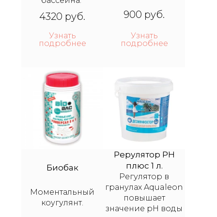
бассейна.
900 руб.
4320 руб.
Узнать
Узнать
подробнее
подробнее
Рерулятор PH
плюс 1 л.
Биобак
Регулятор в
гранулах Aqualeon
Моментальный
повышает
коугулянт.
значение рН воды