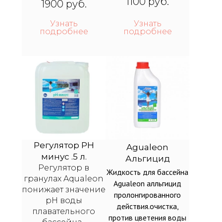
1100 руб.
1900 руб.
Узнать
Узнать
подробнее
подробнее
Регулятор PH
Agualeon
минус .5 л.
Альгицид
Регулятор в
Жидкость для бассейна
гранулах Aqualeon
Agualeon алльгицид
понижает значение
пролонгированного
рН воды
действия.очистка,
плавательного
против цветения воды