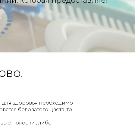
ании, которая предоставляет
ово.
ой для здоровья необходимо
вятся беловатого цвета, то
вые полоски , либо
.