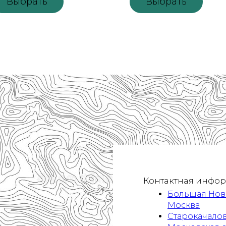
Выбрать
Выбрать
Контактная инфор
Большая Новод
Москва
Старокачалов