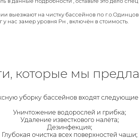
ать в данные подробности , оставьте это дело сп
и выезжают на чистку бассейнов по г.о.Одинцов
 у нас замер уровня Рн , включён в стоимость.
ги, которые мы предла
ксную уборку бассейнов входят следующие 
Уничтожение водорослей и грибка;
Удаление известкового налёта;
Дезинфекция;
Глубокая очистка всех поверхностей чаши;