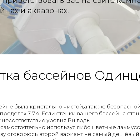
приветствовать вас на сайте комп
йнах и аквазонах.
тка бассейнов Одинц
ссейне была кристально чистой,а так же безопасн
пределах 7-7.4. Если стенки вашего бассейна стано
 несоответствие уровня Рн воды.
самостоятельно используя либо цветные лакмусо
азу оговорюсь второй вариант не самый дешёвый