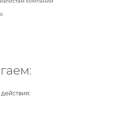
ециалистам компании
о.
гаем:
действия: