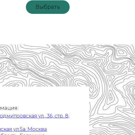
Выбрать
мация:
митровская ул., 36, стр. 8,
ская ул.5а. Москва