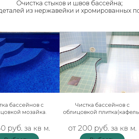
Очистка стыков и швов бассейна;
деталей из нержавейки и хромированных по
тка бассейнов с
Чистка бассейнов с
цовкой мозайка.
облицовкой плитка(кафель)
80 руб.
от 200 руб.
за кв м.
за кв м.