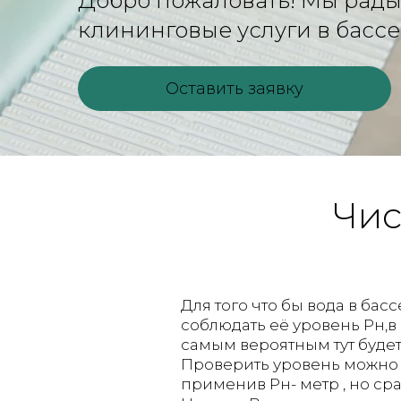
Добро пожаловать! Мы рады 
клининговые услуги в бассе
Оставить заявку
Чис
Для того что бы вода в ба
соблюдать её уровень Рн,в 
самым вероятным тут будет
Проверить уровень можно 
применив Рн- метр , но ср